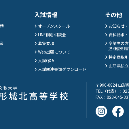
入試情報
その他
績
オープンスクール
お知らせ・
LINE個別相談会
資料請求・
道
募集要項
卒業生の方
（各種証明書
Web出願について
特定商取引
入試Q&A
山形県私立
入試関連書類ダウンロード
〒990-0824 山
TEL（代表）：023-
FAX：023-645-33