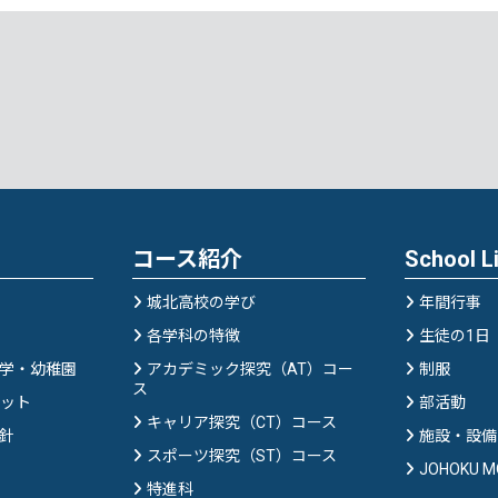
コース紹介
School L
城北高校の学び
年間行事
各学科の特徴
生徒の1日
学・幼稚園
アカデミック探究（AT）コー
制服
ス
ット
部活動
キャリア探究（CT）コース
針
施設・設備
スポーツ探究（ST）コース
JOHOKU M
特進科