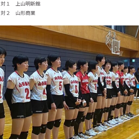
２対１ 上山明新館
対２ 山形商業