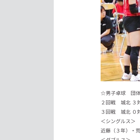
☆男子卓球 団
２回戦 城北 ３
３回戦 城北 ０
＜シングルス＞
近藤（３年）・