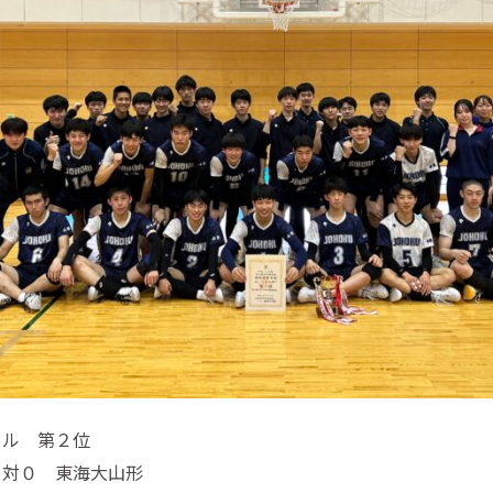
ール 第２位
２対０ 東海大山形