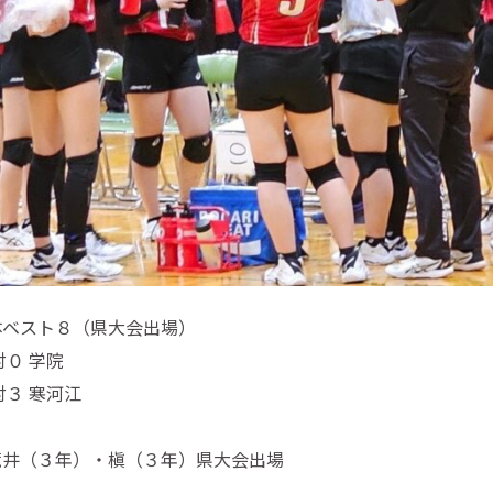
体ベスト８（県大会出場）
対０ 学院
対３ 寒河江
荒井（３年）・槇（３年）県大会出場